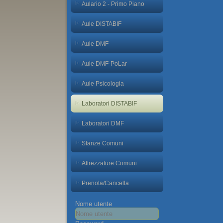
Aulario 2 - Primo Piano
Aule DISTABIF
Aule DMF
Aule DMF-PoLar
Aule Psicologia
Laboratori DISTABIF
Laboratori DMF
Stanze Comuni
Attrezzature Comuni
Prenota/Cancella
Nome utente