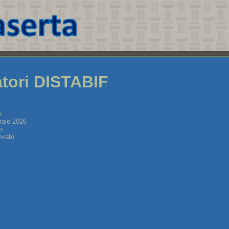
tori DISTABIF
e
naio 2026
o
ovato