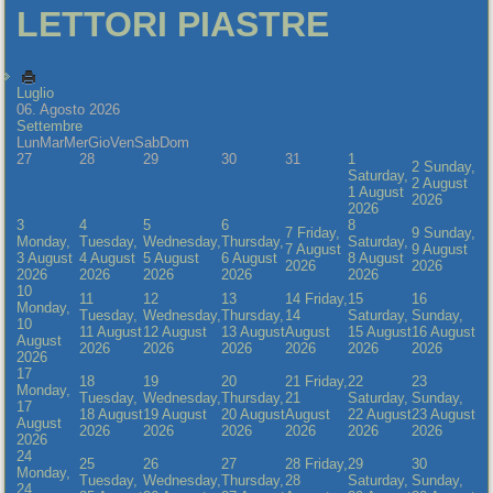
LETTORI PIASTRE
Luglio
06. Agosto 2026
Settembre
Lun
Mar
Mer
Gio
Ven
Sab
Dom
27
28
29
30
31
1
2
Sunday,
Saturday,
2 August
1 August
2026
2026
3
4
5
6
8
7
Friday,
9
Sunday,
Monday,
Tuesday,
Wednesday,
Thursday,
Saturday,
7 August
9 August
3 August
4 August
5 August
6 August
8 August
2026
2026
2026
2026
2026
2026
2026
10
11
12
13
14
Friday,
15
16
Monday,
Tuesday,
Wednesday,
Thursday,
14
Saturday,
Sunday,
10
11 August
12 August
13 August
August
15 August
16 August
August
2026
2026
2026
2026
2026
2026
2026
17
18
19
20
21
Friday,
22
23
Monday,
Tuesday,
Wednesday,
Thursday,
21
Saturday,
Sunday,
17
18 August
19 August
20 August
August
22 August
23 August
August
2026
2026
2026
2026
2026
2026
2026
24
25
26
27
28
Friday,
29
30
Monday,
Tuesday,
Wednesday,
Thursday,
28
Saturday,
Sunday,
24