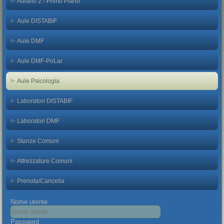
Aulario 2 - Primo Piano
Aule DISTABIF
Aule DMF
Aule DMF-PoLar
Aule Psicologia
Laboratori DISTABIF
Laboratori DMF
Stanze Comuni
Attrezzature Comuni
Prenota/Cancella
Nome utente
Password