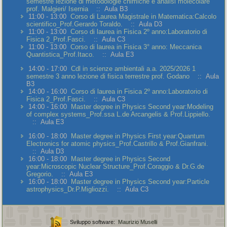
semestre lezione di metodologie chimiche e analisi molecolare
prof. Malgieri/ Isernia
:: Aula B3
11:00 - 13:00
Corso di Laurea Magistrale in Matematica:Calcolo
scientifico_Prof.Gerardo Toraldo.
:: Aula D3
11:00 - 13:00
Corso di laurea in Fisica 2º anno:Laboratorio di
Fisica 2_Prof.Fasci.
:: Aula C3
11:00 - 13:00
Corso di laurea in Fisica 3° anno: Meccanica
Quantistica_Prof.Itaco.
:: Aula E3
14:00 - 17:00
Cdl in scienze ambientali a.a. 2025/2026 1
semestre 3 anno lezione di fisica terrestre prof. Godano
:: Aula
B3
14:00 - 16:00
Corso di laurea in Fisica 2º anno:Laboratorio di
Fisica 2_Prof.Fasci.
:: Aula C3
14:00 - 16:00
Master degree in Physics Second year:Modeling
of complex systems_Prof.ssa L.de Arcangelis & Prof.Lippiello.
:: Aula E3
16:00 - 18:00
Master degree in Physics First year:Quantum
Electronics for atomic physics_Prof.Castrillo & Prof.Gianfrani.
:: Aula D3
16:00 - 18:00
Master degree in Physics Second
year:Microscopic Nuclear Structure_Prof.Coraggio & Dr.G.de
Gregorio.
:: Aula E3
16:00 - 18:00
Master degree in Physics Second year:Particle
astrophysics_Dr.P.Migliozzi.
:: Aula C3
Sviluppo software:
Maurizio Muselli