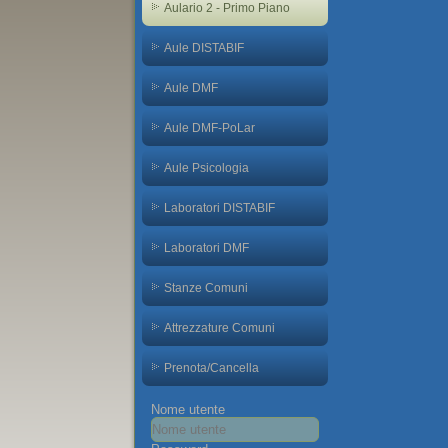
Aulario 2 - Primo Piano
Aule DISTABIF
Aule DMF
Aule DMF-PoLar
Aule Psicologia
Laboratori DISTABIF
Laboratori DMF
Stanze Comuni
Attrezzature Comuni
Prenota/Cancella
Nome utente