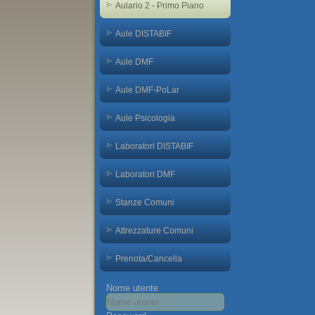
Aulario 2 - Primo Piano
Aule DISTABIF
Aule DMF
Aule DMF-PoLar
Aule Psicologia
Laboratori DISTABIF
Laboratori DMF
Stanze Comuni
Attrezzature Comuni
Prenota/Cancella
Nome utente