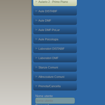
Aulario 2 - Primo Piano
Aule DISTABIF
Aule DMF
Aule DMF-PoLar
Aule Psicologia
Laboratori DISTABIF
Laboratori DMF
Stanze Comuni
Attrezzature Comuni
Prenota/Cancella
Nome utente