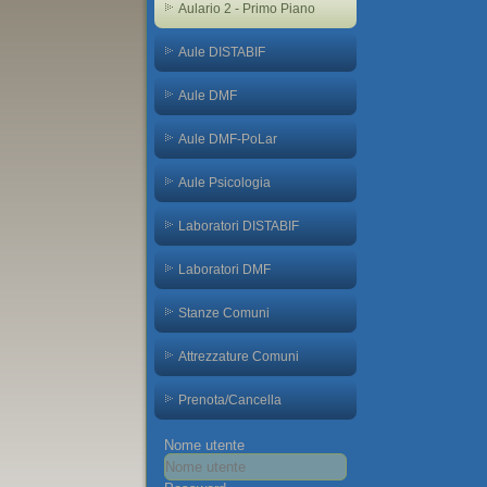
Aulario 2 - Primo Piano
Aule DISTABIF
Aule DMF
Aule DMF-PoLar
Aule Psicologia
Laboratori DISTABIF
Laboratori DMF
Stanze Comuni
Attrezzature Comuni
Prenota/Cancella
Nome utente